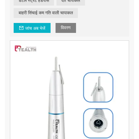
डेंटल स्ट्रेट हैंडपीस
दंत चापाकल
बाहरी सिंचाई कम गति वाली चापाकल
विवरण
जांच अब भेजें