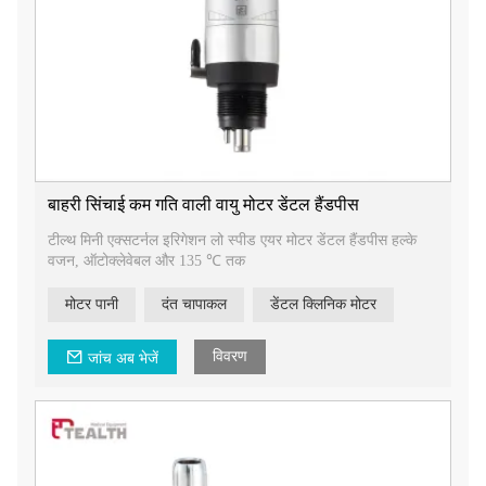
बाहरी सिंचाई कम गति वाली वायु मोटर डेंटल हैंडपीस
टील्थ मिनी एक्सटर्नल इरिगेशन लो स्पीड एयर मोटर डेंटल हैंडपीस हल्के
वजन, ऑटोक्लेवेबल और 135 ℃ तक
मोटर पानी
दंत चापाकल
डेंटल क्लिनिक मोटर
विवरण
जांच अब भेजें