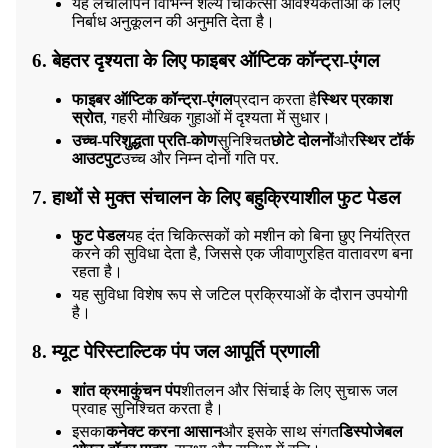
यह लचीलापन विभिन्न शल्य चिकित्सा आवश्यकताओं के लिए
निर्बाध अनुकूलन की अनुमति देता है।
6. बेहतर दृश्यता के लिए फाइबर ऑप्टिक कॉन्ट्रा-एंगल
फाइबर ऑप्टिक कॉन्ट्रा-एंगल
प्रदान करता है
स्थिर प्रकाश
स्रोत
, गहरी मौखिक गुहाओं में दृश्यता में सुधार।
उच्च-परिशुद्धता प्रति-कोण
सुनिश्चित
छोटे दोलनों
और
स्थिर टॉर्क
आउटपुट
उच्च और निम्न दोनों गति पर.
7. हाथों से मुक्त संचालन के लिए बहुक्रियाशील फुट पेडल
फुट पेडल
यह दंत चिकित्सकों को मशीन को बिना छुए नियंत्रित
करने की सुविधा देता है, जिससे एक जीवाणुरहित वातावरण बना
रहता है।
यह सुविधा विशेष रूप से जटिल प्रक्रियाओं के दौरान उपयोगी
है।
8. म्यूट पेरिस्टाल्टिक पंप जल आपूर्ति प्रणाली
शांत क्रमाकुंचन पंप
शीतलन और सिंचाई के लिए सुचारू जल
प्रवाह सुनिश्चित करता है।
इसका
कनेक्ट करना आसान
और इसके साथ संगत
डिस्पोजेबल