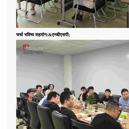
चर्चा भविष्य सहयोग:&एनबीएसपी;