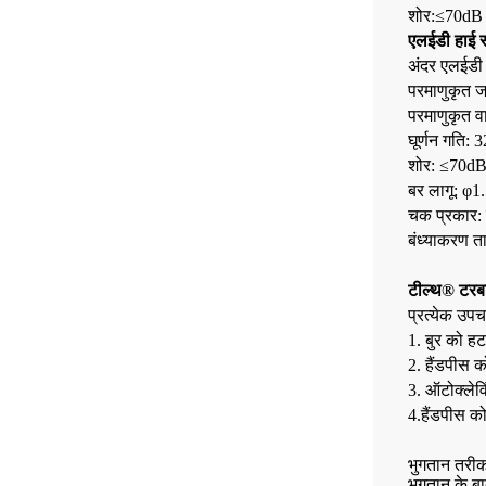
शोर:≤70dB
एलईडी हाई स्
अंदर एलईडी 
परमाणुकृत 
परमाणुकृत व
घूर्णन गति:
शोर: ≤70d
बर लागू: φ1
चक प्रकार:
बंध्याकरण 
टील्थ® टरबा
प्रत्येक उपच
1. बुर को हट
2. हैंडपीस क
3. ऑटोक्लेवि
4.हैंडपीस क
भुगतान तरीक
भुगतान के बा