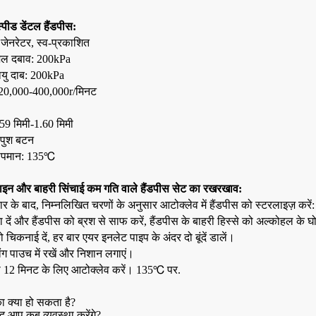
पीड डेंटल हैंडपीस:
जेनरेटर, स्व-प्रकाशित
जल दबाव: 200kPa
ायु दाब: 200kPa
 320,000-400,000r/मिनट
B
.59 मिमी-1.60 मिमी
 पुश बटन
तापमान: 135℃
इन और बाहरी सिंचाई कम गति वाले हैंडपीस सेट का रखरखाव:
ार के बाद, निम्नलिखित चरणों के अनुसार आटोक्लेव में हैंडपीस को स्टरलाइज़ करें:
ा दें और हैंडपीस को ब्रश से साफ करें, हैंडपीस के बाहरी हिस्से को अल्कोहल के 
ो चिकनाई दें, हर बार एयर इनलेट पाइप के अंदर दो बूंदें डालें।
ंग पाउच में रखें और निशान लगाएं।
ो 12 मिनट के लिए आटोक्लेव करें। 135℃ पर.
ा क्या हो सकता है?
द आप कब व्यवस्था करेंगे?