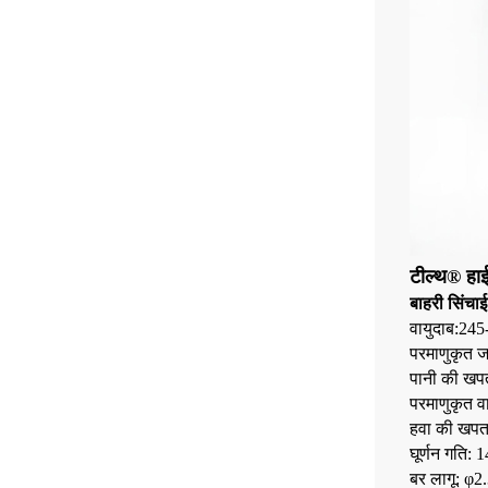
टील्थ® हाई
बाहरी सिंचा
वायुदाब:24
परमाणुकृत 
पानी की ख
परमाणुकृत व
हवा की खपत
घूर्णन गति:
बर लागू: φ2.