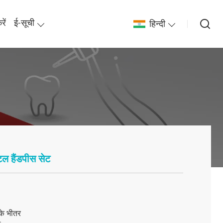
ें
ई-सूची
हिन्दी
ंटल हैंडपीस सेट
 के भीतर